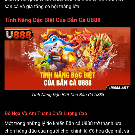
săn cá và gia tăng cơ hội thắng lớn.
Tính Năng Đặc Biệt Của Bắn Cá U888
Tính Năng Đặc Biệt Của Bắn Cá U888
Đồ Họa Và Âm Thanh Chất Lượng Cao
Một trong những lý do khiến Bắn cá U888 trở thành lựa
chọn hàng đầu của người chơi chính là đồ họa đẹp mắt và