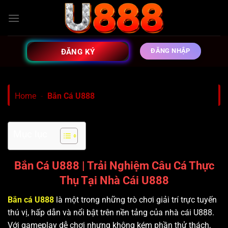
Chuyển
đến
nội
dung
ĐĂNG NHẬP
ĐĂNG KÝ
Home
-
Bắn Cá U888
Mục lục
Bắn Cá U888 | Trải Nghiệm Câu Cá Thực
Thụ Tại Nhà Cái U888
Bắn cá U888
là một trong những trò chơi giải trí trực tuyến
thú vị, hấp dẫn và nổi bật trên nền tảng của nhà cái U888.
Với gameplay dễ chơi nhưng không kém phần thử thách,