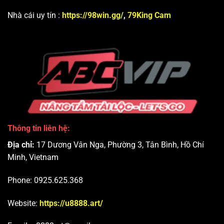
Nhà cái uy tín :
https://98win.gg/
,
79King Cam
Thông tin liên hệ:
Địa chỉ:
17 Dương Vân Nga, Phường 3, Tân Bình, Hồ Chí
Minh, Vietnam
Phone: 0925.625.368
Website:
https://u8888.art/