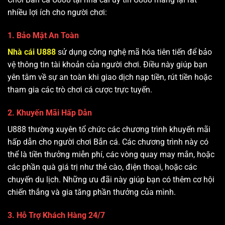
nhiều lợi ích cho người chơi:
1. Bảo Mật An Toàn
Nhà cái U888
sử dụng công nghệ mã hóa tiên tiến để bảo
vệ thông tin tài khoản của người chơi. Điều này giúp bạn
yên tâm về sự an toàn khi giao dịch nạp tiền, rút tiền hoặc
tham gia các trò chơi cá cược trực tuyến.
2. Khuyến Mãi Hấp Dẫn
U888 thường xuyên tổ chức các chương trình khuyến mãi
hấp dẫn cho người chơi Bắn cá. Các chương trình này có
thể là tiền thưởng miễn phí, các vòng quay may mắn, hoặc
các phần quà giá trị như thẻ cào, điện thoại, hoặc các
chuyến du lịch. Những ưu đãi này giúp bạn có thêm cơ hội
chiến thắng và gia tăng phần thưởng của mình.
3. Hỗ Trợ Khách Hàng 24/7